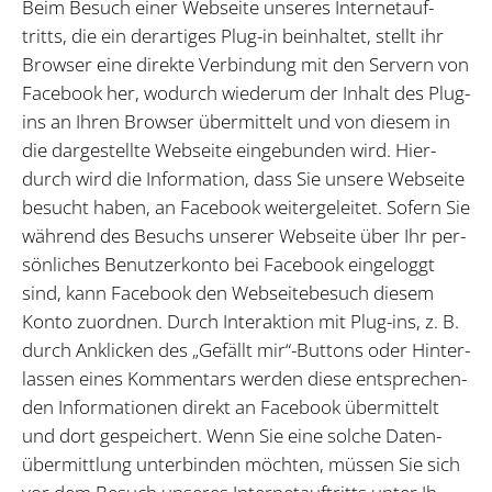
Beim Be­such ei­ner Web­sei­te un­se­res In­ter­net­auf­
tritts, die ein der­ar­ti­ges Plug-in be­inhal­tet, stellt ihr
Brow­ser eine di­rek­te Ver­bin­dung mit den Ser­vern von
Face­book her, wo­durch wie­der­um der In­halt des Plug-
ins an Ih­ren Brow­ser über­mit­telt und von die­sem in
die dar­ge­stell­te Web­sei­te ein­ge­bun­den wird. Hier­
durch wird die In­for­ma­ti­on, dass Sie un­se­re Web­sei­te
be­sucht ha­ben, an Face­book wei­ter­ge­lei­tet. So­fern Sie
wäh­rend des Be­suchs un­se­rer Web­sei­te über Ihr per­
sön­li­ches Be­nut­zer­kon­to bei Face­book ein­ge­loggt
sind, kann Face­book den Web­sei­te­be­such die­sem
Kon­to zu­ord­nen. Durch In­ter­ak­ti­on mit Plug-ins, z. B.
durch An­kli­cken des „Ge­fällt mir“-But­tons oder Hin­ter­
las­sen ei­nes Kom­men­tars wer­den die­se ent­spre­chen­
den In­for­ma­tio­nen di­rekt an Face­book über­mit­telt
und dort ge­spei­chert. Wenn Sie eine sol­che Da­ten­
über­mitt­lung un­ter­bin­den möch­ten, müs­sen Sie sich