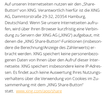
Auf un­se­ren In­ter­net­sei­ten nut­zen wir den „Sha­re-
But­ton“ von XING. Ver­ant­wort­lich hier­für ist die XING
AG, Damm­tor­stra­ße 29-32, 20354 Ham­burg,
Deutsch­land. Wenn Sie un­se­re In­ter­net­sei­ten auf­ru­
fen, wird über Ih­ren Brow­ser kurz­fris­tig eine Ver­bin­
dung zu Ser­vern der XING AG („XING“) auf­ge­baut, mit
de­nen die „XING Sha­re-But­ton“-Funk­tio­nen (ins­be­son­
de­re die Be­rech­nung/​An­zei­ge des Zäh­ler­werts) er­
bracht wer­den. XING spei­chert kei­ne per­so­nen­be­zo­
ge­nen Da­ten von Ih­nen über den Auf­ruf die­ser In­ter­
net­sei­te. XING spei­chert ins­be­son­de­re kei­ne IP-Adres­
sen. Es fin­det auch kei­ne Aus­wer­tung Ih­res Nut­zungs­
ver­hal­tens über die Ver­wen­dung von Coo­kies im Zu­
sam­men­hang mit dem „XING Sha­re-But­ton“
statt.
www.xing.com/app/share