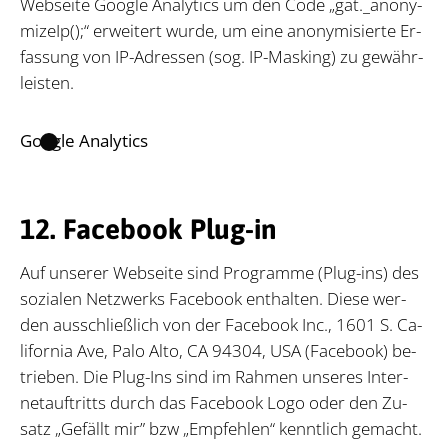
Web­sei­te Goog­le Ana­ly­tics um den Code „gat._a­n­ony­
mi­zeIp();“ er­wei­tert wur­de, um eine an­ony­mi­sier­te Er­
fas­sung von IP-Adres­sen (sog. IP-Mas­king) zu ge­währ­
leis­ten.
Google Analytics
12. Facebook Plug-in
Auf un­se­rer Web­sei­te sind Pro­gram­me (Plug-ins) des
so­zia­len Netz­werks Face­book ent­hal­ten. Die­se wer­
den aus­schließ­lich von der Face­book Inc., 1601 S. Ca­
li­for­nia Ave, Palo Alto, CA 94304, USA (Face­book) be­
trie­ben. Die Plug-Ins sind im Rah­men un­se­res In­ter­
net­auf­tritts durch das Face­book Logo oder den Zu­
satz „Ge­fällt mir” bzw „Emp­feh­len“ kennt­lich ge­macht.