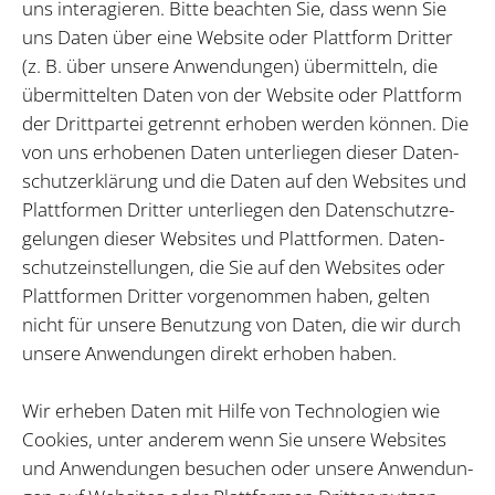
uns in­ter­agie­ren. Bit­te be­ach­ten Sie, dass wenn Sie
uns Da­ten über eine Web­site oder Platt­form Drit­ter
(z. B. über un­se­re An­wen­dun­gen) über­mit­teln, die
über­mit­tel­ten Da­ten von der Web­site oder Platt­form
der Dritt­par­tei ge­trennt er­ho­ben wer­den kön­nen. Die
von uns er­ho­be­nen Da­ten un­ter­lie­gen die­ser Da­ten­
schutz­er­klä­rung und die Da­ten auf den Web­sites und
Platt­for­men Drit­ter un­ter­lie­gen den Da­ten­schutz­re­
ge­lun­gen die­ser Web­sites und Platt­for­men. Da­ten­
schutz­ein­stel­lun­gen, die Sie auf den Web­sites oder
Platt­for­men Drit­ter vor­ge­nom­men ha­ben, gel­ten
nicht für un­se­re Be­nut­zung von Da­ten, die wir durch
un­se­re An­wen­dun­gen di­rekt er­ho­ben ha­ben.
Wir er­he­ben Da­ten mit Hil­fe von Tech­no­lo­gi­en wie
Coo­kies, un­ter an­de­rem wenn Sie un­se­re Web­sites
und An­wen­dun­gen be­su­chen oder un­se­re An­wen­dun­