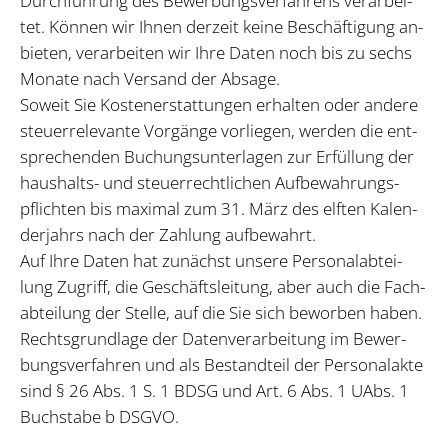
Durch­füh­rung des Be­wer­bungs­ver­fah­rens ver­ar­bei­
tet. Kön­nen wir Ih­nen der­zeit kei­ne Be­schäf­ti­gung an­
bie­ten, ver­ar­bei­ten wir Ihre Da­ten noch bis zu sechs
Mo­na­te nach Ver­sand der Ab­sa­ge.
So­weit Sie Kos­ten­er­stat­tun­gen er­hal­ten oder an­de­re
steu­er­re­le­van­te Vor­gän­ge vor­lie­gen, wer­den die ent­
spre­chen­den Bu­chungs­un­ter­la­gen zur Er­fül­lung der
haus­halts- und steu­er­recht­li­chen Auf­be­wah­rungs­
pflich­ten bis ma­xi­mal zum 31. März des elf­ten Ka­len­
der­jahrs nach der Zah­lung auf­be­wahrt.
Auf Ihre Da­ten hat zu­nächst un­se­re Per­so­nal­ab­tei­
lung Zu­griff, die Ge­schäfts­lei­tung, aber auch die Fach­
ab­tei­lung der Stel­le, auf die Sie sich be­wor­ben ha­ben.
Rechts­grund­la­ge der Da­ten­ver­ar­bei­tung im Be­wer­
bungs­ver­fah­ren und als Be­stand­teil der Per­so­nal­ak­te
sind § 26 Abs. 1 S. 1 BDSG und Art. 6 Abs. 1 UAbs. 1
Buch­sta­be b DS­GVO.