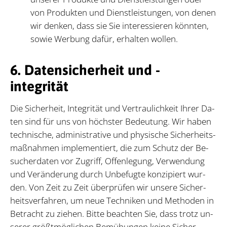
von Produkten und Dienstleistungen, von denen
wir denken, dass sie Sie interessieren könnten,
sowie Werbung dafür, erhalten wollen.
6. Datensicherheit und -
integrität
Die Si­cher­heit, In­te­gri­tät und Ver­trau­lich­keit Ih­rer Da­
ten sind für uns von höchs­ter Be­deu­tung. Wir ha­ben
tech­ni­sche, ad­mi­nis­tra­ti­ve und phy­si­sche Si­cher­heits­
maß­nah­men im­ple­men­tiert, die zum Schutz der Be­
su­cher­da­ten vor Zu­griff, Of­fen­le­gung, Ver­wen­dung
und Ver­än­de­rung durch Un­be­fug­te kon­zi­piert wur­
den. Von Zeit zu Zeit über­prü­fen wir un­se­re Si­cher­
heits­ver­fah­ren, um neue Tech­ni­ken und Me­tho­den in
Be­tracht zu zie­hen. Bit­te be­ach­ten Sie, dass trotz un­
se­rer größt­mög­li­chen Be­mü­hun­gen kei­ne Si­cher­