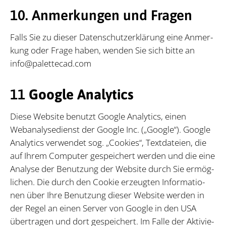
10. An­mer­kun­gen und Fra­gen­
Falls Sie zu die­ser Da­ten­schutz­er­klä­rung eine An­mer­
kung oder Fra­ge ha­ben, wen­den Sie sich bit­te an
info@pa­let­te­cad.com
11
Google Analytics
Die­se Web­site be­nutzt Goog­le Ana­ly­tics, ei­nen
Webana­ly­se­dienst der Goog­le Inc. („Goog­le“). Goog­le
Ana­ly­tics ver­wen­det sog. „Coo­kies“, Text­da­tei­en, die
auf Ih­rem Com­pu­ter ge­spei­chert wer­den und die eine
Ana­ly­se der Be­nut­zung der Web­site durch Sie er­mög­
li­chen. Die durch den Coo­kie er­zeug­ten In­for­ma­tio­
nen über Ihre Be­nut­zung die­ser Web­site wer­den in
der Re­gel an ei­nen Ser­ver von Goog­le in den USA
über­tra­gen und dort ge­spei­chert. Im Fal­le der Ak­ti­vie­