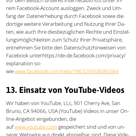
vor dem Be­such un­se­res In­ter­net­auf­tritts un­ter Ih­
rem Face­book-Ac­count aus­log­gen. Zweck und Um­
fang der Da­ten­er­he­bung durch Face­book so­wie die
dor­ti­ge wei­te­re Ver­ar­bei­tung und Nut­zung Ih­rer Da­
ten, wie auch Ihre dies­be­züg­li­chen Rech­te und Ein­stel­
lungs­mög­lich­kei­ten zum Schutz Ih­rer Pri­vat­sphä­re,
ent­neh­men Sie bit­te den Da­ten­schutz­hin­wei­sen von
Face­book un­terhttps://​de-de.face­book.com/​pri­va­cy/​
ex­pla­na­ti­on so­
wie
www.facebook.com/help/186325668085084
13. Einsatz von YouTube-Videos
Wir ha­ben von YouTube, LLc, 901 Cher­ry Ave, San
Bru­no, CA 94066, USA (YouTube) Vi­de­os in un­ser On­
line-An­ge­bot ein­ge­bun­den, die
auf
www.youtube.com
ge­spei­chert sind und von un­
se­rer Web­sei­te aus di­rekt ab­spiel­bar sind. Die­se Vi­de­