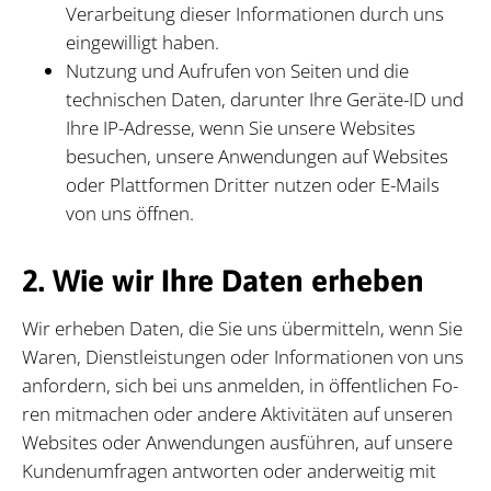
Verarbeitung dieser Informationen durch uns
eingewilligt haben.
Nutzung und Aufrufen von Seiten und die
technischen Daten, darunter Ihre Geräte-ID und
Ihre IP-Adresse, wenn Sie unsere Websites
besuchen, unsere Anwendungen auf Websites
oder Plattformen Dritter nutzen oder E-Mails
von uns öffnen.
2. Wie wir Ihre Daten erheben
Wir er­he­ben Da­ten, die Sie uns über­mit­teln, wenn Sie
Wa­ren, Dienst­leis­tun­gen oder In­for­ma­tio­nen von uns
an­for­dern, sich bei uns an­mel­den, in öf­fent­li­chen Fo­
ren mit­ma­chen oder an­de­re Ak­ti­vi­tä­ten auf un­se­ren
Web­sites oder An­wen­dun­gen aus­füh­ren, auf un­se­re
Kun­den­um­fra­gen ant­wor­ten oder an­der­wei­tig mit