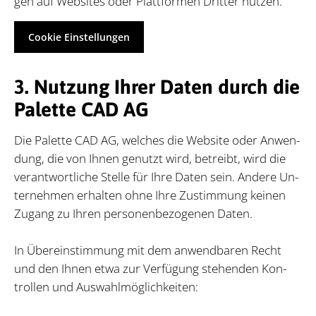
gen auf Web­sites oder Platt­for­men Drit­ter nut­zen.
Cookie Einstellungen
3. Nutzung Ihrer Daten durch die
Palette CAD AG
Die Pa­let­te CAD AG, wel­ches die Web­site oder An­wen­
dung, die von Ih­nen ge­nutzt wird, be­treibt, wird die
ver­ant­wort­li­che Stel­le für Ihre Da­ten sein. An­de­re Un­
ter­neh­men er­hal­ten ohne Ihre Zu­stim­mung kei­nen
Zu­gang zu Ih­ren per­so­nen­be­zo­ge­nen Da­ten.
In Übe­rein­stim­mung mit dem an­wend­ba­ren Recht
und den Ih­nen etwa zur Ver­fü­gung ste­hen­den Kon­
trol­len und Aus­wahl­mög­lich­kei­ten: