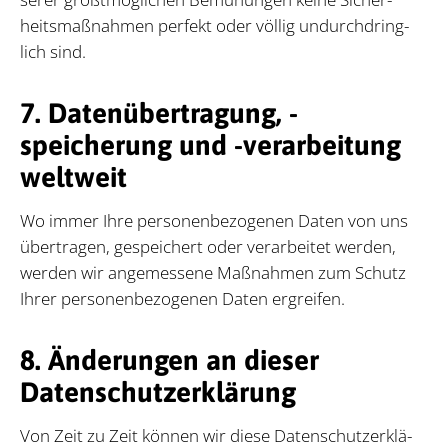
heits­maß­nah­men per­fekt oder völ­lig un­durch­dring­
lich sind.
7. Datenübertragung, -
speicherung und -verarbeitung
weltweit
Wo im­mer Ihre per­so­nen­be­zo­ge­nen Da­ten von uns
über­tra­gen, ge­spei­chert oder ver­ar­bei­tet wer­den,
wer­den wir an­ge­mes­se­ne Maß­nah­men zum Schutz
Ih­rer per­so­nen­be­zo­ge­nen Da­ten er­grei­fen.
8. Änderungen an dieser
Datenschutzerklärung
Von Zeit zu Zeit kön­nen wir die­se Da­ten­schutz­er­klä­