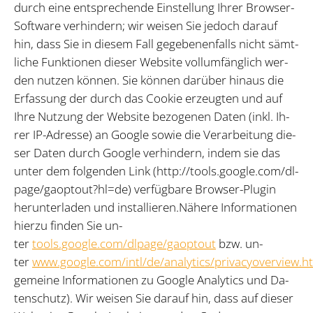
durch eine ent­spre­chen­de Ein­stel­lung Ih­rer Brow­ser-
Soft­ware ver­hin­dern; wir wei­sen Sie je­doch dar­auf
hin, dass Sie in die­sem Fall ge­ge­be­nen­falls nicht sämt­
li­che Funk­tio­nen die­ser Web­site voll­um­fäng­lich wer­
den nut­zen kön­nen. Sie kön­nen dar­über hin­aus die
Er­fas­sung der durch das Coo­kie er­zeug­ten und auf
Ihre Nut­zung der Web­site be­zo­ge­nen Da­ten (inkl. Ih­
rer IP-Adres­se) an Goog­le so­wie die Ver­ar­bei­tung die­
ser Da­ten durch Goog­le ver­hin­dern, in­dem sie das
un­ter dem fol­gen­den Link (http://​tools.goog­le.com/​dl­
pa­ge/​ga­op­tout?hl=de) ver­füg­ba­re Brow­ser-Plu­gin
her­un­ter­la­den und in­stal­lie­ren.Nä­he­re In­for­ma­tio­nen
hier­zu fin­den Sie un­
ter
tools.google.com/dlpage/gaoptout
bzw. un­
ter
www.google.com/intl/de/analytics/privacyoverview.h
ge­mei­ne In­for­ma­tio­nen zu Goog­le Ana­ly­tics und Da­
ten­schutz). Wir wei­sen Sie dar­auf hin, dass auf die­ser