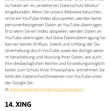
os ha­ben wir im „er­wei­ter­ten Da­ten­schutz-Mo­dus“
ein­ge­bun­den. Wenn Sie un­se­re Web­sei­te be­su­chen,
ohne ein YouTube-Vi­deo ab­zu­spie­len, wer­den kei­ne
per­so­nen­be­zo­ge­nen Da­ten an YouTube über­tra­gen.
Erst wenn Sie ein Vi­deo ab­spie­len, wer­den Da­ten an
YouTube über­tra­gen. Auf die­se Da­ten­über­tra­gung ha­
ben wir kei­nen Ein­fluss. Zweck und Um­fang der Da­
ten­er­he­bung durch YouTube so­wie die dor­ti­ge wei­te­
re Ver­ar­bei­tung und Nut­zung Ih­rer Da­ten, wie auch
Ihre dies­be­züg­li­chen Rech­te und Ein­stel­lungs­mög­lich­
kei­ten zum Schutz Ih­rer Pri­vat­sphä­re, ent­neh­men Sie
bit­te den Da­ten­schutz­hin­wei­sen von YouTube un­ter
der Goog­le-Sei­
te
www.google.de/intl/de/policies/privacy/
.
14. XING