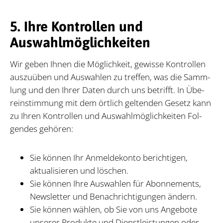
5. Ihre Kontrollen und
Auswahlmöglichkeiten
Wir ge­ben Ih­nen die Mög­lich­keit, ge­wis­se Kon­trol­len
aus­zu­üben und Aus­wah­len zu tref­fen, was die Samm­
lung und den Ih­rer Da­ten durch uns be­trifft. In Übe­
rein­stim­mung mit dem ört­lich gel­ten­den Ge­setz kann
zu Ih­ren Kon­trol­len und Aus­wahl­mög­lich­kei­ten Fol­
gen­des ge­hö­ren:
Sie können Ihr Anmeldekonto berichtigen,
aktualisieren und löschen.
Sie können Ihre Auswahlen für Abonnements,
Newsletter und Benachrichtigungen ändern.
Sie können wählen, ob Sie von uns Angebote
unserer Produkte und Dienstleistungen oder