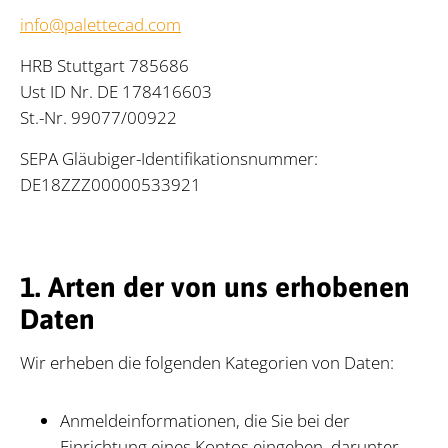
info@palettecad.com
HRB Stutt­gart 785686
Ust ID Nr. DE 178416603
St.-Nr. 99077/​00922
SEPA Gläu­bi­ger-Iden­ti­fi­ka­ti­ons­num­mer:
DE18ZZ­Z00000533921
1. Arten der von uns erhobenen
Daten
Wir er­he­ben die fol­gen­den Ka­te­go­ri­en von Da­ten:
Anmeldeinformationen, die Sie bei der
Einrichtung eines Kontos eingeben, darunter