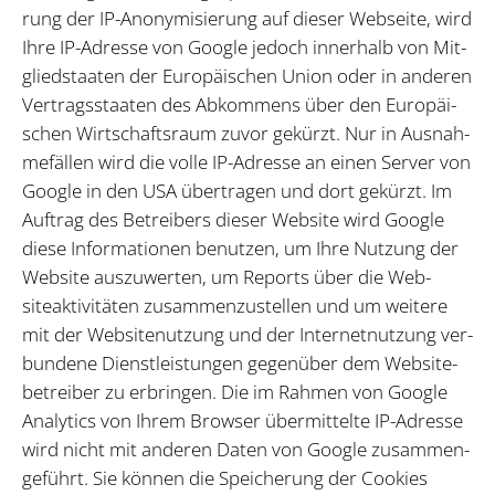
rung der IP-An­ony­mi­sie­rung auf die­ser Web­sei­te, wird
Ihre IP-Adres­se von Goog­le je­doch in­ner­halb von Mit­
glied­staa­ten der Eu­ro­päi­schen Uni­on oder in an­de­ren
Ver­trags­staa­ten des Ab­kom­mens über den Eu­ro­päi­
schen Wirt­schafts­raum zu­vor ge­kürzt. Nur in Aus­nah­
me­fäl­len wird die vol­le IP-Adres­se an ei­nen Ser­ver von
Goog­le in den USA über­tra­gen und dort ge­kürzt. Im
Auf­trag des Be­trei­bers die­ser Web­site wird Goog­le
die­se In­for­ma­tio­nen be­nut­zen, um Ihre Nut­zung der
Web­site aus­zu­wer­ten, um Re­ports über die Web­
siteak­ti­vi­tä­ten zu­sam­men­zu­stel­len und um wei­te­re
mit der Web­sitenut­zung und der In­ter­net­nut­zung ver­
bun­de­ne Dienst­leis­tun­gen ge­gen­über dem Web­site­
be­trei­ber zu er­brin­gen. Die im Rah­men von Goog­le
Ana­ly­tics von Ih­rem Brow­ser über­mit­tel­te IP-Adres­se
wird nicht mit an­de­ren Da­ten von Goog­le zu­sam­men­
ge­führt. Sie kön­nen die Spei­che­rung der Coo­kies