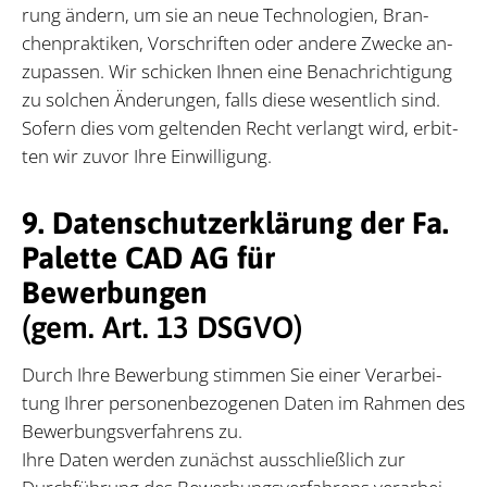
rung än­dern, um sie an neue Tech­no­lo­gi­en, Bran­
chen­prak­ti­ken, Vor­schrif­ten oder an­de­re Zwe­cke an­
zu­pas­sen. Wir schi­cken Ih­nen eine Be­nach­rich­ti­gung
zu sol­chen Ände­run­gen, falls die­se we­sent­lich sind.
So­fern dies vom gel­ten­den Recht ver­langt wird, er­bit­
ten wir zu­vor Ihre Ein­wil­li­gung.
9. Datenschutzerklärung der Fa.
Palette CAD AG für
Bewerbungen
(gem. Art. 13 DS­GVO)
Durch Ihre Be­wer­bung stim­men Sie ei­ner Ver­ar­bei­
tung Ih­rer per­so­nen­be­zo­ge­nen Da­ten im Rah­men des
Be­wer­bungs­ver­fah­rens zu.
Ihre Da­ten wer­den zu­nächst aus­schließ­lich zur